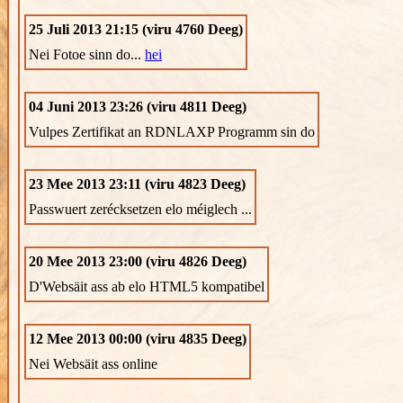
25 Juli 2013 21:15 (viru 4760 Deeg)
Nei Fotoe sinn do...
hei
04 Juni 2013 23:26 (viru 4811 Deeg)
Vulpes Zertifikat an RDNLAXP Programm sin do
23 Mee 2013 23:11 (viru 4823 Deeg)
Passwuert zerécksetzen elo méiglech ...
20 Mee 2013 23:00 (viru 4826 Deeg)
D'Websäit ass ab elo HTML5 kompatibel
12 Mee 2013 00:00 (viru 4835 Deeg)
Nei Websäit ass online