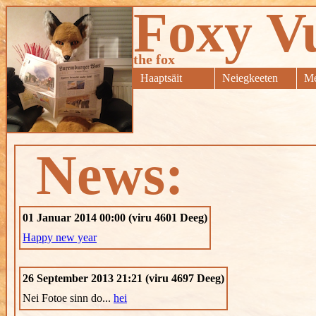
Foxy V
the fox
Haaptsäit
Neiegkeeten
Me
News:
01 Januar 2014 00:00 (viru 4601 Deeg)
Happy new year
26 September 2013 21:21 (viru 4697 Deeg)
Nei Fotoe sinn do...
hei