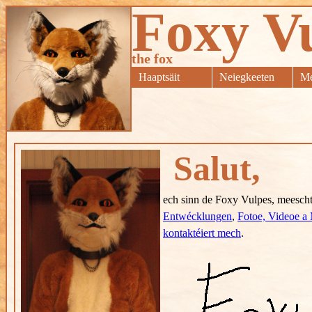
Foxy V
the fox
Haaptsäit
Neiegkeeten
Me
Salut,
ech sinn de Foxy Vulpes, meescht
Entwécklungen
,
Fotoe, Videoe a
kontaktéiert mech
.