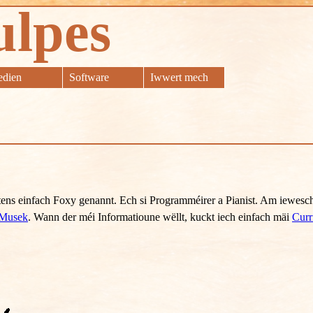
ulpes
dien
Software
Iwwert mech
ens einfach Foxy genannt. Ech si Programméirer a Pianist. Am iewesc
 Musek
. Wann der méi Informatioune wëllt, kuckt iech einfach mäi
Curr