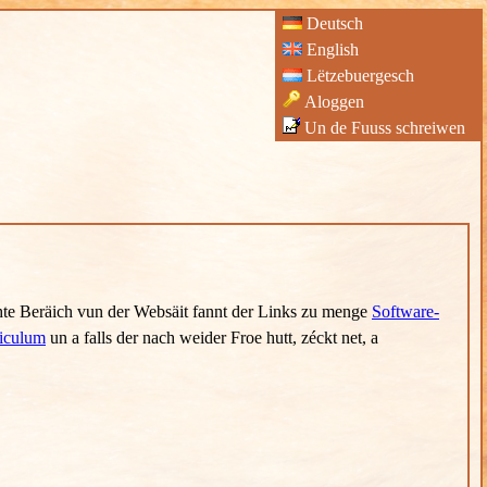
Deutsch
English
Lëtzebuergesch
Aloggen
Un de Fuuss schreiwen
hte Beräich vun der Websäit fannt der Links zu menge
Software-
iculum
un a falls der nach weider Froe hutt, zéckt net, a