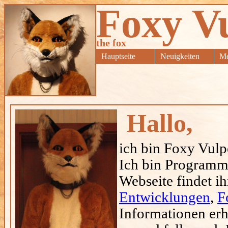
Foxy V
the fox
Hauptseite
Neuigkeiten
Me
Hallo,
ich bin Foxy Vulp
Ich bin Programmi
Webseite findet i
Entwicklungen
,
F
Informationen erh