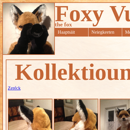
Foxy V
the fox
Haaptsäit
Neiegkeeten
Me
Kollektioun
Zeréck